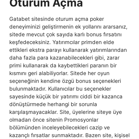
Oturum Açma
Gatabet sitesinde oturum açma poker
deneyiminizi geliştirmenin ek yollarını ararsanız,
sitede mevcut çok sayıda karlı bonus fırsatını
keşfedeceksiniz. Yatırımcılar primden elde
ettikleri ekstra parayı kullanarak yatırımlarından
daha fazla para kazanabilecekleri gibi, zarar
primi kullanarak da kaybettikleri paranın bir
kısmını geri alabiliyorlar. Sitede her oyun
seçeneğinin kendine özgü bonus seçenekleri
bulunmaktadır. Kullanıcılar bu seçenekler
sayesinde küçük bir yatırımı ciddi bir kazanca
dönüştürmede herhangi bir sorunla
karşılaşmayacaklar. Site, üyelerine siteye üye
olmadan önce sitenin Promosyonlar
bölümünden inceleyebilecekleri cazip ve
kazançlı fırsatlar sunmaktadır. Bazen site, kişisel