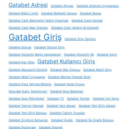
Gatabet Adresi
Gatabet Altyapı
Gatabet Android Uygulaması
Gatabet Bahis Limiti
Gatabet Bağlantı Sorunu
Gatabet Bonus
Gatabet Canlı Bahislerin Tadını Çıkarmak
Gatabet Canlı Destek
Gatabet Canlı Maç Oranları
Gatabet Canlı Yardım Ve Desteği
Gatabet Giriş
Gatabet Giriş Sayfası
Gatabet Güncel
Gatabet Güncel Giriş
Gatabet Güvenilir Bahis Seçenekleri
Gatabet Güvenilir Mi
Gatabet Kayıt
Gatabet Kullanıcı Giriş
Gatabet Kaç Oldu
Gatabet Masaüstü Sürümü
Gatabet Maç Sonucu
Gatabet Mobil Giriş
Gatabet Mobil Uygulama
Gatabet Müşteri Destek Ekibi
Gatabet Para Yatırma Bölümü
Gatabet Rulet Oyunu
Gata Bet Satış Temsilcileri
Gatabet Spor Bahisleri
Gatabet Spor Etkinlikleri
Gatabet TV
Gatabet Twitter
Gatabet Vip Yayın
Gatabet Yatırım Yapmak
Gatabet Yeni Adresi
Gatabet Yeni Giriş Adresi
Gatabet Yeni Giriş Bonusu
Gatabet Çekiliş Oyunları
Gatabet Ücretsiz Bonusları
Gatabet Üyelik
Gatabet İlk Üyelik Bonusu
Gatabet İnstagram
Gatabet Şikayet