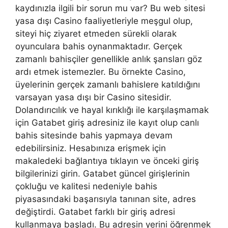
kaydınızla ilgili bir sorun mu var? Bu web sitesi
yasa dışı Casino faaliyetleriyle meşgul olup,
siteyi hiç ziyaret etmeden sürekli olarak
oyunculara bahis oynanmaktadır. Gerçek
zamanlı bahisçiler genellikle anlık şansları göz
ardı etmek istemezler. Bu örnekte Casino,
üyelerinin gerçek zamanlı bahislere katıldığını
varsayan yasa dışı bir Casino sitesidir.
Dolandırıcılık ve hayal kırıklığı ile karşılaşmamak
için Gatabet giriş adresiniz ile kayıt olup canlı
bahis sitesinde bahis yapmaya devam
edebilirsiniz. Hesabınıza erişmek için
makaledeki bağlantıya tıklayın ve önceki giriş
bilgilerinizi girin. Gatabet güncel girişlerinin
çokluğu ve kalitesi nedeniyle bahis
piyasasındaki başarısıyla tanınan site, adres
değiştirdi. Gatabet farklı bir giriş adresi
kullanmaya başladı. Bu adresin yerini öğrenmek