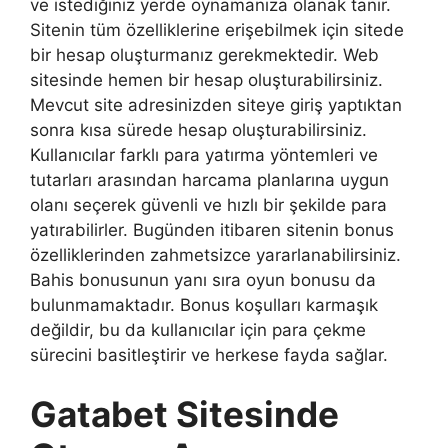
ve istediğiniz yerde oynamanıza olanak tanır.
Sitenin tüm özelliklerine erişebilmek için sitede
bir hesap oluşturmanız gerekmektedir. Web
sitesinde hemen bir hesap oluşturabilirsiniz.
Mevcut site adresinizden siteye giriş yaptıktan
sonra kısa sürede hesap oluşturabilirsiniz.
Kullanıcılar farklı para yatırma yöntemleri ve
tutarları arasından harcama planlarına uygun
olanı seçerek güvenli ve hızlı bir şekilde para
yatırabilirler. Bugünden itibaren sitenin bonus
özelliklerinden zahmetsizce yararlanabilirsiniz.
Bahis bonusunun yanı sıra oyun bonusu da
bulunmamaktadır. Bonus koşulları karmaşık
değildir, bu da kullanıcılar için para çekme
sürecini basitleştirir ve herkese fayda sağlar.
Gatabet Sitesinde