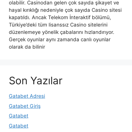
olabilir. Casinodan gelen çok sayıda şikayet ve
hayal kırıklığı nedeniyle çok sayıda Casino sitesi
kapatıldı. Ancak Telekom İnteraktif bölümü,
Türkiye’deki tüm lisanssız Casino sitelerini
düzenlemeye yönelik çabalarını hızlandırıyor.
Gerçek oyunlar aynı zamanda canlı oyunlar
olarak da bilinir
Son Yazılar
Gatabet Adresi
Gatabet Giriş
Gatabet
Gatabet