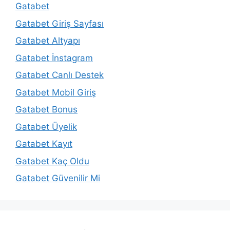
Gatabet
Gatabet Giriş Sayfası
Gatabet Altyapı
Gatabet İnstagram
Gatabet Canlı Destek
Gatabet Mobil Giriş
Gatabet Bonus
Gatabet Üyelik
Gatabet Kayıt
Gatabet Kaç Oldu
Gatabet Güvenilir Mi