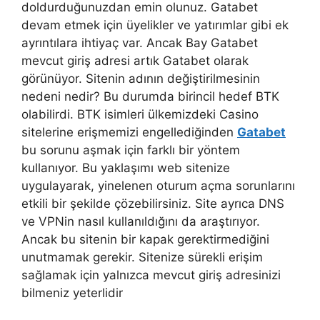
doldurduğunuzdan emin olunuz. Gatabet
devam etmek için üyelikler ve yatırımlar gibi ek
ayrıntılara ihtiyaç var. Ancak Bay Gatabet
mevcut giriş adresi artık Gatabet olarak
görünüyor. Sitenin adının değiştirilmesinin
nedeni nedir? Bu durumda birincil hedef BTK
olabilirdi. BTK isimleri ülkemizdeki Casino
sitelerine erişmemizi engellediğinden
Gatabet
bu sorunu aşmak için farklı bir yöntem
kullanıyor. Bu yaklaşımı web sitenize
uygulayarak, yinelenen oturum açma sorunlarını
etkili bir şekilde çözebilirsiniz. Site ayrıca DNS
ve VPNin nasıl kullanıldığını da araştırıyor.
Ancak bu sitenin bir kapak gerektirmediğini
unutmamak gerekir. Sitenize sürekli erişim
sağlamak için yalnızca mevcut giriş adresinizi
bilmeniz yeterlidir