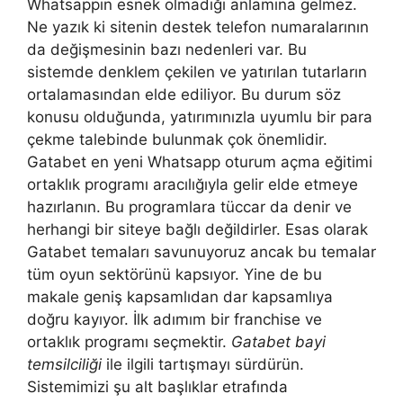
Whatsappın esnek olmadığı anlamına gelmez.
Ne yazık ki sitenin destek telefon numaralarının
da değişmesinin bazı nedenleri var. Bu
sistemde denklem çekilen ve yatırılan tutarların
ortalamasından elde ediliyor. Bu durum söz
konusu olduğunda, yatırımınızla uyumlu bir para
çekme talebinde bulunmak çok önemlidir.
Gatabet en yeni Whatsapp oturum açma eğitimi
ortaklık programı aracılığıyla gelir elde etmeye
hazırlanın. Bu programlara tüccar da denir ve
herhangi bir siteye bağlı değildirler. Esas olarak
Gatabet temaları savunuyoruz ancak bu temalar
tüm oyun sektörünü kapsıyor. Yine de bu
makale geniş kapsamlıdan dar kapsamlıya
doğru kayıyor. İlk adımım bir franchise ve
ortaklık programı seçmektir.
Gatabet bayi
temsilciliği
ile ilgili tartışmayı sürdürün.
Sistemimizi şu alt başlıklar etrafında