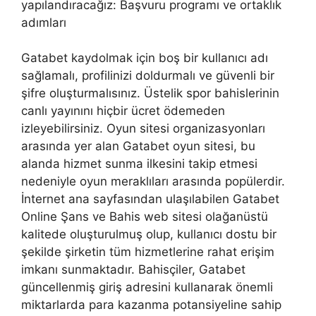
yapılandıracağız: Başvuru programı ve ortaklık
adımları
Gatabet kaydolmak için boş bir kullanıcı adı
sağlamalı, profilinizi doldurmalı ve güvenli bir
şifre oluşturmalısınız. Üstelik spor bahislerinin
canlı yayınını hiçbir ücret ödemeden
izleyebilirsiniz. Oyun sitesi organizasyonları
arasında yer alan Gatabet oyun sitesi, bu
alanda hizmet sunma ilkesini takip etmesi
nedeniyle oyun meraklıları arasında popülerdir.
İnternet ana sayfasından ulaşılabilen Gatabet
Online Şans ve Bahis web sitesi olağanüstü
kalitede oluşturulmuş olup, kullanıcı dostu bir
şekilde şirketin tüm hizmetlerine rahat erişim
imkanı sunmaktadır. Bahisçiler, Gatabet
güncellenmiş giriş adresini kullanarak önemli
miktarlarda para kazanma potansiyeline sahip