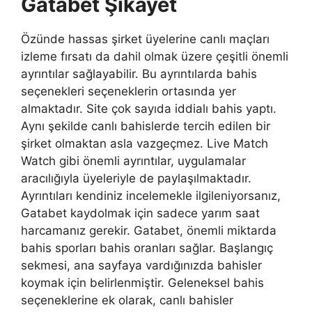
Gatabet Şikayet
Özünde hassas şirket üyelerine canlı maçları
izleme fırsatı da dahil olmak üzere çeşitli önemli
ayrıntılar sağlayabilir. Bu ayrıntılarda bahis
seçenekleri seçeneklerin ortasında yer
almaktadır. Site çok sayıda iddialı bahis yaptı.
Aynı şekilde canlı bahislerde tercih edilen bir
şirket olmaktan asla vazgeçmez. Live Match
Watch gibi önemli ayrıntılar, uygulamalar
aracılığıyla üyeleriyle de paylaşılmaktadır.
Ayrıntıları kendiniz incelemekle ilgileniyorsanız,
Gatabet kaydolmak için sadece yarım saat
harcamanız gerekir. Gatabet, önemli miktarda
bahis sporları bahis oranları sağlar. Başlangıç ​​
sekmesi, ana sayfaya vardığınızda bahisler
koymak için belirlenmiştir. Geleneksel bahis
seçeneklerine ek olarak, canlı bahisler