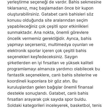
yerleştirme seçeneği de vardır. Bahis sekmesine
tıklarsanız, maç başlamadan önce bir kupon
oluşturabilirsiniz. Gatabet canlı bahisleri söz
konusu olduğunda site aralarından seçim
yapabileceğiniz çok çeşitli spor etkinlikleri
sunmaktadır. Ana nokta, önemli görevlere
öncelik vermemiz gerektiğidir. Ayrıca, bahis
yapmayı seçerseniz, multimedya oyunları ve
elektronik sporlar içeren çok çeşitli bahis
seçenekleri keşfedeceksiniz. Saygın
şirketlerden en iyi fırsatları ve yüksek kaliteli
programlamayı almanıza yardımcı olabilecek bu
fantastik seçeneklere, canlı bahis sitelerine ve
koordineli kuponlara bir göz atın. Bu
kuruluşlardan gelen bağışlar önemli finansal
destekle sonuçlandı. Gatabet, canlı bahis
fırsatları arayarak çok sayıda spor buldu.
Soldaki kategorileri inceleyerek, basketbol, ​​tenis