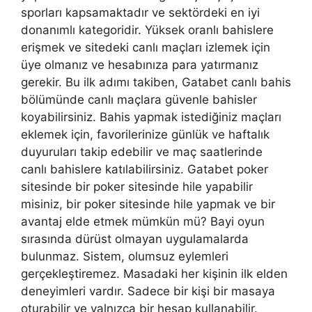
sporları kapsamaktadır ve sektördeki en iyi
donanımlı kategoridir. Yüksek oranlı bahislere
erişmek ve sitedeki canlı maçları izlemek için
üye olmanız ve hesabınıza para yatırmanız
gerekir. Bu ilk adımı takiben, Gatabet canlı bahis
bölümünde canlı maçlara güvenle bahisler
koyabilirsiniz. Bahis yapmak istediğiniz maçları
eklemek için, favorilerinize günlük ve haftalık
duyuruları takip edebilir ve maç saatlerinde
canlı bahislere katılabilirsiniz. Gatabet poker
sitesinde bir poker sitesinde hile yapabilir
misiniz, bir poker sitesinde hile yapmak ve bir
avantaj elde etmek mümkün mü? Bayi oyun
sırasında dürüst olmayan uygulamalarda
bulunmaz. Sistem, olumsuz eylemleri
gerçekleştiremez. Masadaki her kişinin ilk elden
deneyimleri vardır. Sadece bir kişi bir masaya
oturabilir ve yalnızca bir hesap kullanabilir.