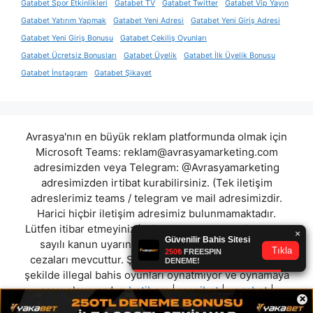
Gatabet Spor Etkinlikleri
Gatabet TV
Gatabet Twitter
Gatabet Vip Yayın
Gatabet Yatırım Yapmak
Gatabet Yeni Adresi
Gatabet Yeni Giriş Adresi
Gatabet Yeni Giriş Bonusu
Gatabet Çekiliş Oyunları
Gatabet Ücretsiz Bonusları
Gatabet Üyelik
Gatabet İlk Üyelik Bonusu
Gatabet İnstagram
Gatabet Şikayet
Avrasya'nın en büyük reklam platformunda olmak için
Microsoft Teams:
reklam@avrasyamarketing.com
adresimizden veya Telegram: @Avrasyamarketing
adresimizden irtibat kurabilirsiniz. (Tek iletişim
adreslerimiz teams / telegram ve mail adresimizdir.
Harici hiçbir iletişim adresimiz bulunmamaktadır.
Lütfen itibar etmeyiniz.) Türkiye yasalarına göre 7258
sayılı kanun uyarınca yasa dışı bahis oynamanın
cezaları mevcuttur. Şu an bulunduğunuz site hiç bir
şekilde illegal bahis oyunları oynatmıyor ve oynamaya
aracı olmuyordur.
betibom
|
mooibet
|
vegabet
|
×
betmina
|
rbet
|
metabet
|
astrobahis
|
isveçbahis