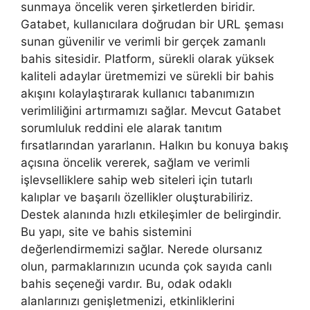
sunmaya öncelik veren şirketlerden biridir.
Gatabet, kullanıcılara doğrudan bir URL şeması
sunan güvenilir ve verimli bir gerçek zamanlı
bahis sitesidir. Platform, sürekli olarak yüksek
kaliteli adaylar üretmemizi ve sürekli bir bahis
akışını kolaylaştırarak kullanıcı tabanımızın
verimliliğini artırmamızı sağlar. Mevcut Gatabet
sorumluluk reddini ele alarak tanıtım
fırsatlarından yararlanın. Halkın bu konuya bakış
açısına öncelik vererek, sağlam ve verimli
işlevselliklere sahip web siteleri için tutarlı
kalıplar ve başarılı özellikler oluşturabiliriz.
Destek alanında hızlı etkileşimler de belirgindir.
Bu yapı, site ve bahis sistemini
değerlendirmemizi sağlar. Nerede olursanız
olun, parmaklarınızın ucunda çok sayıda canlı
bahis seçeneği vardır. Bu, odak odaklı
alanlarınızı genişletmenizi, etkinliklerini