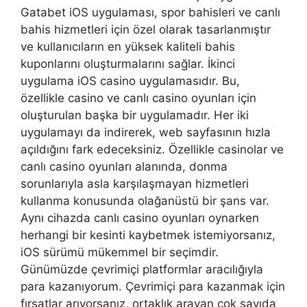
Gatabet iOS uygulaması, spor bahisleri ve canlı
bahis hizmetleri için özel olarak tasarlanmıştır
ve kullanıcıların en yüksek kaliteli bahis
kuponlarını oluşturmalarını sağlar. İkinci
uygulama iOS casino uygulamasıdır. Bu,
özellikle casino ve canlı casino oyunları için
oluşturulan başka bir uygulamadır. Her iki
uygulamayı da indirerek, web sayfasının hızla
açıldığını fark edeceksiniz. Özellikle casinolar ve
canlı casino oyunları alanında, donma
sorunlarıyla asla karşılaşmayan hizmetleri
kullanma konusunda olağanüstü bir şans var.
Aynı cihazda canlı casino oyunları oynarken
herhangi bir kesinti kaybetmek istemiyorsanız,
iOS sürümü mükemmel bir seçimdir.
Günümüzde çevrimiçi platformlar aracılığıyla
para kazanıyorum. Çevrimiçi para kazanmak için
fırsatlar arıyorsanız, ortaklık arayan çok sayıda