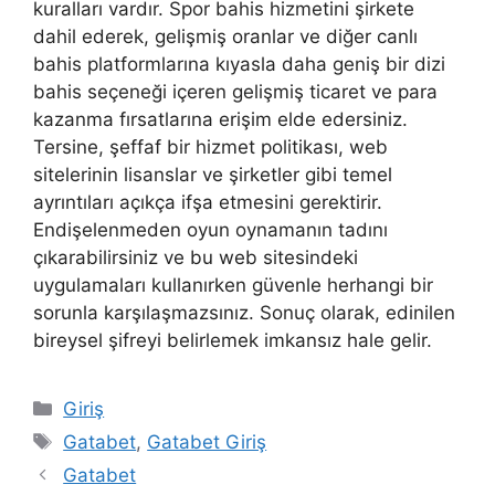
kuralları vardır. Spor bahis hizmetini şirkete
dahil ederek, gelişmiş oranlar ve diğer canlı
bahis platformlarına kıyasla daha geniş bir dizi
bahis seçeneği içeren gelişmiş ticaret ve para
kazanma fırsatlarına erişim elde edersiniz.
Tersine, şeffaf bir hizmet politikası, web
sitelerinin lisanslar ve şirketler gibi temel
ayrıntıları açıkça ifşa etmesini gerektirir.
Endişelenmeden oyun oynamanın tadını
çıkarabilirsiniz ve bu web sitesindeki
uygulamaları kullanırken güvenle herhangi bir
sorunla karşılaşmazsınız. Sonuç olarak, edinilen
bireysel şifreyi belirlemek imkansız hale gelir.
Kategoriler
Giriş
Etiketler
Gatabet
,
Gatabet Giriş
Gatabet