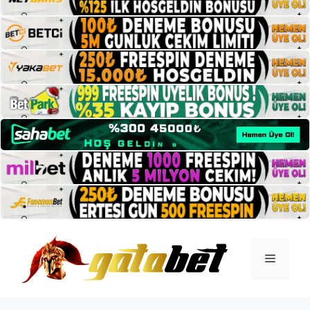
İçeriğe
atla
Menü