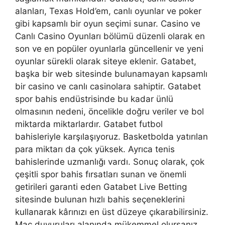
alanları, Texas Hold’em, canlı oyunlar ve poker
gibi kapsamlı bir oyun seçimi sunar. Casino ve
Canlı Casino Oyunları bölümü düzenli olarak en
son ve en popüler oyunlarla güncellenir ve yeni
oyunlar sürekli olarak siteye eklenir. Gatabet,
başka bir web sitesinde bulunamayan kapsamlı
bir casino ve canlı casinolara sahiptir. Gatabet
spor bahis endüstrisinde bu kadar ünlü
olmasının nedeni, öncelikle doğru veriler ve bol
miktarda miktarlardır. Gatabet futbol
bahisleriyle karşılaşıyoruz. Basketbolda yatırılan
para miktarı da çok yüksek. Ayrıca tenis
bahislerinde uzmanlığı vardı. Sonuç olarak, çok
çeşitli spor bahis fırsatları sunan ve önemli
getirileri garanti eden Gatabet Live Betting
sitesinde bulunan hızlı bahis seçeneklerini
kullanarak kârınızı en üst düzeye çıkarabilirsiniz.
Maç duyuruları alanında mükemmel olursanız,