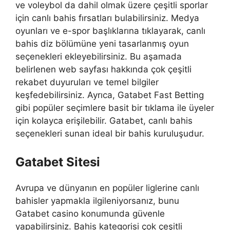
ve voleybol da dahil olmak üzere çeşitli sporlar
için canlı bahis fırsatları bulabilirsiniz. Medya
oyunları ve e-spor başlıklarına tıklayarak, canlı
bahis diz bölümüne yeni tasarlanmış oyun
seçenekleri ekleyebilirsiniz. Bu aşamada
belirlenen web sayfası hakkında çok çeşitli
rekabet duyuruları ve temel bilgiler
keşfedebilirsiniz. Ayrıca, Gatabet Fast Betting
gibi popüler seçimlere basit bir tıklama ile üyeler
için kolayca erişilebilir. Gatabet, canlı bahis
seçenekleri sunan ideal bir bahis kuruluşudur.
Gatabet Sitesi
Avrupa ve dünyanın en popüler liglerine canlı
bahisler yapmakla ilgileniyorsanız, bunu
Gatabet casino konumunda güvenle
yapabilirsiniz. Bahis kategorisi çok çeşitli