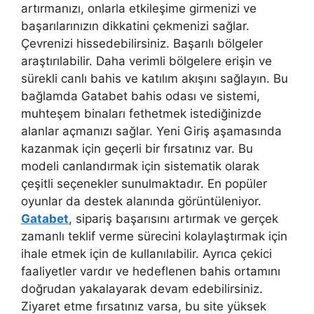
artırmanızı, onlarla etkileşime girmenizi ve
başarılarınızın dikkatini çekmenizi sağlar.
Çevrenizi hissedebilirsiniz. Başarılı bölgeler
araştırılabilir. Daha verimli bölgelere erişin ve
sürekli canlı bahis ve katılım akışını sağlayın. Bu
bağlamda Gatabet bahis odası ve sistemi,
muhteşem binaları fethetmek istediğinizde
alanlar açmanızı sağlar. Yeni Giriş aşamasında
kazanmak için geçerli bir fırsatınız var. Bu
modeli canlandırmak için sistematik olarak
çeşitli seçenekler sunulmaktadır. En popüler
oyunlar da destek alanında görüntüleniyor.
Gatabet
, sipariş başarısını artırmak ve gerçek
zamanlı teklif verme sürecini kolaylaştırmak için
ihale etmek için de kullanılabilir. Ayrıca çekici
faaliyetler vardır ve hedeflenen bahis ortamını
doğrudan yakalayarak devam edebilirsiniz.
Ziyaret etme fırsatınız varsa, bu site yüksek