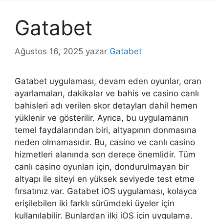
Gatabet
Ağustos 16, 2025
yazar
Gatabet
Gatabet uygulaması, devam eden oyunlar, oran
ayarlamaları, dakikalar ve bahis ve casino canlı
bahisleri adı verilen skor detayları dahil hemen
yüklenir ve gösterilir. Ayrıca, bu uygulamanın
temel faydalarından biri, altyapının donmasına
neden olmamasıdır. Bu, casino ve canlı casino
hizmetleri alanında son derece önemlidir. Tüm
canlı casino oyunları için, dondurulmayan bir
altyapı ile siteyi en yüksek seviyede test etme
fırsatınız var. Gatabet iOS uygulaması, kolayca
erişilebilen iki farklı sürümdeki üyeler için
kullanılabilir. Bunlardan ilki iOS için uygulama.