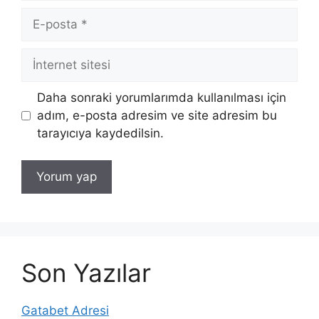
E-
posta
İnternet
sitesi
Daha sonraki yorumlarımda kullanılması için
adım, e-posta adresim ve site adresim bu
tarayıcıya kaydedilsin.
Son Yazılar
Gatabet Adresi