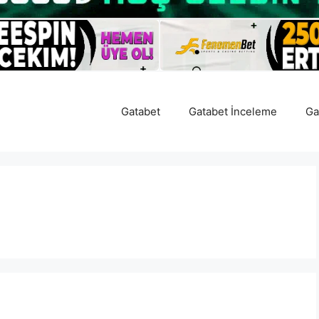
Gatabet
Gatabet İnceleme
Ga