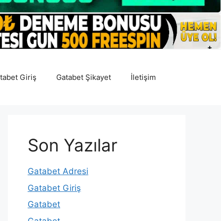
tabet Giriş
Gatabet Şikayet
İletişim
Son Yazılar
Gatabet Adresi
Gatabet Giriş
Gatabet
Gatabet