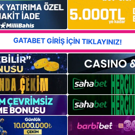
GATABET GİRİŞ İÇİN TIKLAYINIZ!