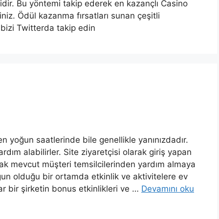
lidir. Bu yöntemi takip ederek en kazançlı Casino
iniz. Ödül kazanma fırsatları sunan çeşitli
 bizi Twitterda takip edin
n yoğun saatlerinde bile genellikle yanınızdadır.
dım alabilirler. Site ziyaretçisi olarak giriş yapan
ak mevcut müşteri temsilcilerinden yardım almaya
n olduğu bir ortamda etkinlik ve aktivitelere ev
 bir şirketin bonus etkinlikleri ve …
Devamını oku