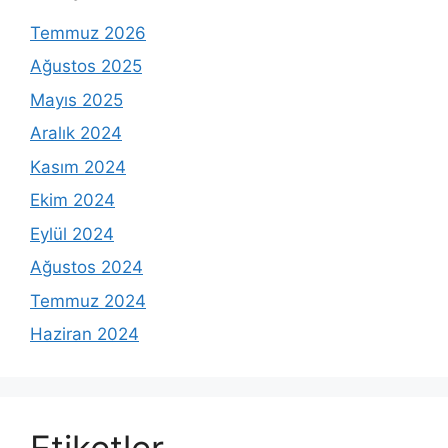
Temmuz 2026
Ağustos 2025
Mayıs 2025
Aralık 2024
Kasım 2024
Ekim 2024
Eylül 2024
Ağustos 2024
Temmuz 2024
Haziran 2024