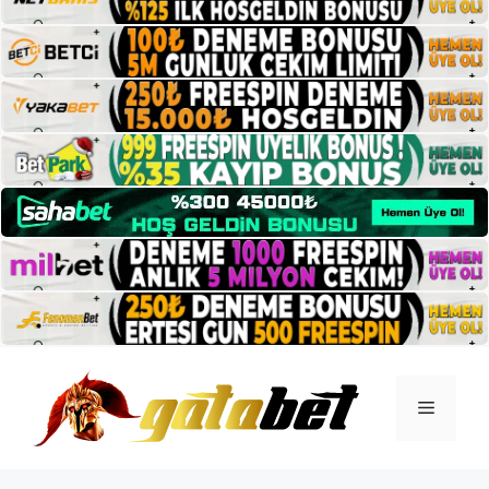
İçeriğe
atla
Menü