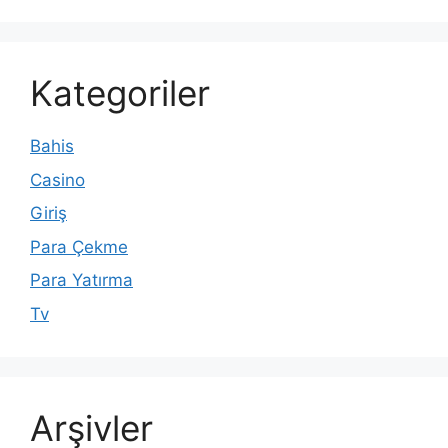
Kategoriler
Bahis
Casino
Giriş
Para Çekme
Para Yatırma
Tv
Arşivler