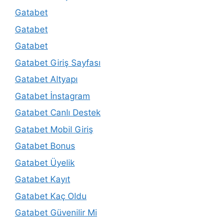
Gatabet
Gatabet
Gatabet
Gatabet Giriş Sayfası
Gatabet Altyapı
Gatabet İnstagram
Gatabet Canlı Destek
Gatabet Mobil Giriş
Gatabet Bonus
Gatabet Üyelik
Gatabet Kayıt
Gatabet Kaç Oldu
Gatabet Güvenilir Mi