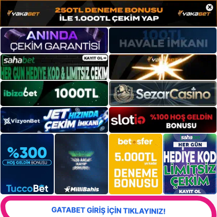
×
GATABET GİRİŞ İÇİN TIKLAYINIZ!