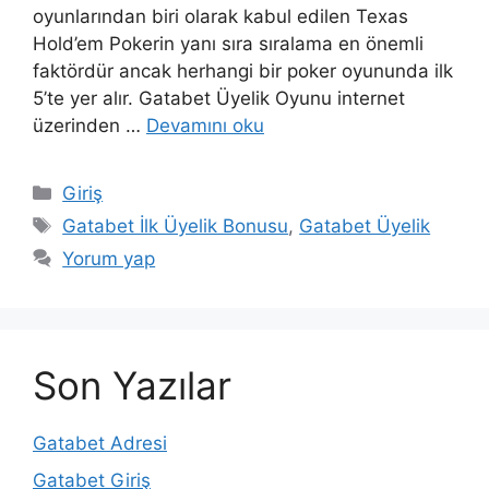
oyunlarından biri olarak kabul edilen Texas
Hold’em Pokerin yanı sıra sıralama en önemli
faktördür ancak herhangi bir poker oyununda ilk
5’te yer alır. Gatabet Üyelik Oyunu internet
üzerinden …
Devamını oku
Kategoriler
Giriş
Etiketler
Gatabet İlk Üyelik Bonusu
,
Gatabet Üyelik
Yorum yap
Son Yazılar
Gatabet Adresi
Gatabet Giriş