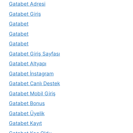
Gatabet Adresi
Gatabet Giriş
Gatabet
Gatabet
Gatabet
Gatabet Giriş Sayfası
Gatabet Altyapı
Gatabet İnstagram
Gatabet Canlı Destek
Gatabet Mobil Giriş
Gatabet Bonus
Gatabet Üyelik
Gatabet Kayıt