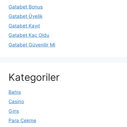
Gatabet Bonus
Gatabet Üyelik
Gatabet Kayıt
Gatabet Kaç Oldu
Gatabet Güvenilir Mi
Kategoriler
Bahis
Casino
Giriş
Para Çekme