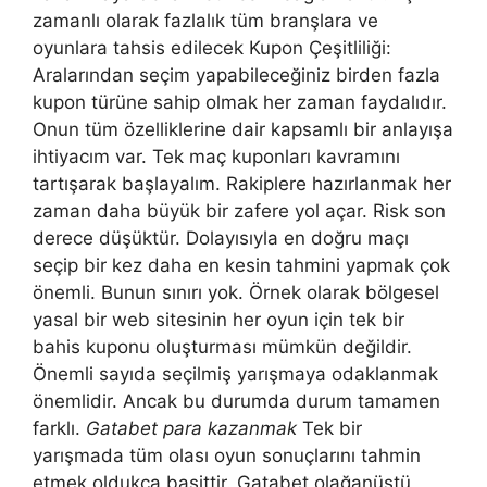
zamanlı olarak fazlalık tüm branşlara ve
oyunlara tahsis edilecek Kupon Çeşitliliği:
Aralarından seçim yapabileceğiniz birden fazla
kupon türüne sahip olmak her zaman faydalıdır.
Onun tüm özelliklerine dair kapsamlı bir anlayışa
ihtiyacım var. Tek maç kuponları kavramını
tartışarak başlayalım. Rakiplere hazırlanmak her
zaman daha büyük bir zafere yol açar. Risk son
derece düşüktür. Dolayısıyla en doğru maçı
seçip bir kez daha en kesin tahmini yapmak çok
önemli. Bunun sınırı yok. Örnek olarak bölgesel
yasal bir web sitesinin her oyun için tek bir
bahis kuponu oluşturması mümkün değildir.
Önemli sayıda seçilmiş yarışmaya odaklanmak
önemlidir. Ancak bu durumda durum tamamen
farklı.
Gatabet para kazanmak
Tek bir
yarışmada tüm olası oyun sonuçlarını tahmin
etmek oldukça basittir. Gatabet olağanüstü