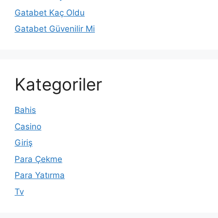
Gatabet Kaç Oldu
Gatabet Güvenilir Mi
Kategoriler
Bahis
Casino
Giriş
Para Çekme
Para Yatırma
Tv