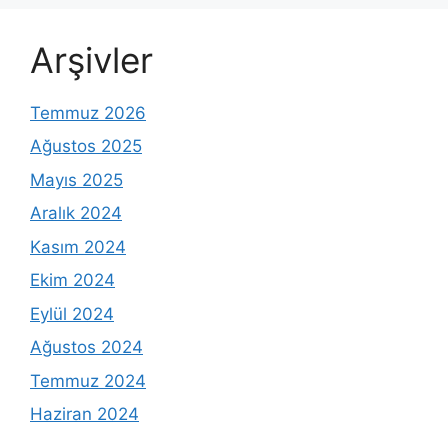
Arşivler
Temmuz 2026
Ağustos 2025
Mayıs 2025
Aralık 2024
Kasım 2024
Ekim 2024
Eylül 2024
Ağustos 2024
Temmuz 2024
Haziran 2024