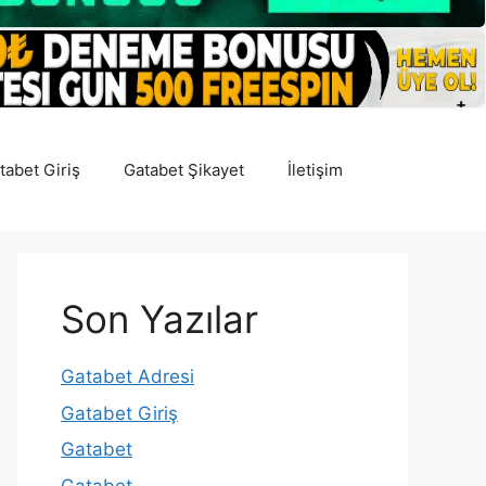
tabet Giriş
Gatabet Şikayet
İletişim
Son Yazılar
Gatabet Adresi
Gatabet Giriş
Gatabet
Gatabet