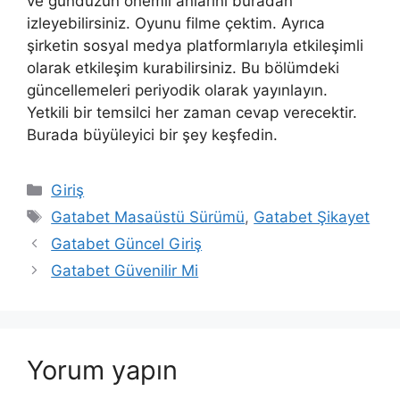
ve gündüzün önemli anlarını buradan
izleyebilirsiniz. Oyunu filme çektim. Ayrıca
şirketin sosyal medya platformlarıyla etkileşimli
olarak etkileşim kurabilirsiniz. Bu bölümdeki
güncellemeleri periyodik olarak yayınlayın.
Yetkili bir temsilci her zaman cevap verecektir.
Burada büyüleyici bir şey keşfedin.
Kategoriler
Giriş
Etiketler
Gatabet Masaüstü Sürümü
,
Gatabet Şikayet
Gatabet Güncel Giriş
Gatabet Güvenilir Mi
Yorum yapın