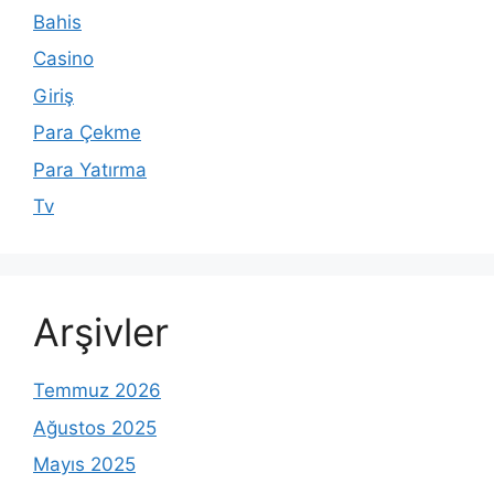
Bahis
Casino
Giriş
Para Çekme
Para Yatırma
Tv
Arşivler
Temmuz 2026
Ağustos 2025
Mayıs 2025