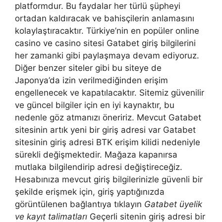
platformdur. Bu faydalar her türlü şüpheyi
ortadan kaldıracak ve bahisçilerin anlamasını
kolaylaştıracaktır. Türkiye’nin en popüler online
casino ve casino sitesi Gatabet giriş bilgilerini
her zamanki gibi paylaşmaya devam ediyoruz.
Diğer benzer siteler gibi bu siteye de
Japonya’da izin verilmediğinden erişim
engellenecek ve kapatılacaktır. Sitemiz güvenilir
ve güncel bilgiler için en iyi kaynaktır, bu
nedenle göz atmanızı öneririz. Mevcut Gatabet
sitesinin artık yeni bir giriş adresi var Gatabet
sitesinin giriş adresi BTK erişim kilidi nedeniyle
sürekli değişmektedir. Mağaza kapanırsa
mutlaka bilgilendirip adresi değiştireceğiz.
Hesabınıza mevcut giriş bilgilerinizle güvenli bir
şekilde erişmek için, giriş yaptığınızda
görüntülenen bağlantıya tıklayın
Gatabet üyelik
ve kayıt talimatları
Geçerli sitenin giriş adresi bir