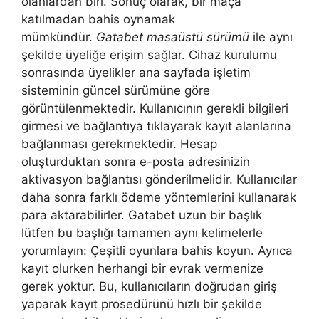
olanlardan biri. Sonuç olarak, bir maça
katılmadan bahis oynamak
mümkündür.
Gatabet masaüstü sürümü
ile aynı
şekilde üyeliğe erişim sağlar. Cihaz kurulumu
sonrasında üyelikler ana sayfada işletim
sisteminin güncel sürümüne göre
görüntülenmektedir. Kullanıcının gerekli bilgileri
girmesi ve bağlantıya tıklayarak kayıt alanlarına
bağlanması gerekmektedir. Hesap
oluşturduktan sonra e-posta adresinizin
aktivasyon bağlantısı gönderilmelidir. Kullanıcılar
daha sonra farklı ödeme yöntemlerini kullanarak
para aktarabilirler. Gatabet uzun bir başlık
lütfen bu başlığı tamamen aynı kelimelerle
yorumlayın: Çeşitli oyunlara bahis koyun. Ayrıca
kayıt olurken herhangi bir evrak vermenize
gerek yoktur. Bu, kullanıcıların doğrudan giriş
yaparak kayıt prosedürünü hızlı bir şekilde