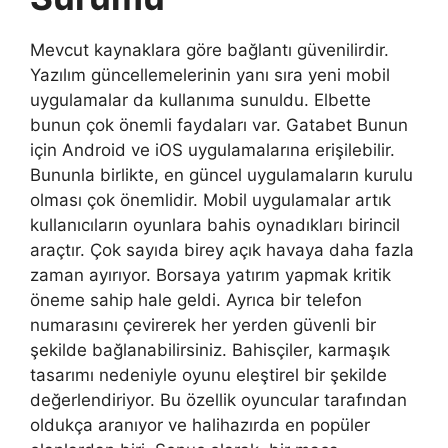
Mevcut kaynaklara göre bağlantı güvenilirdir.
Yazılım güncellemelerinin yanı sıra yeni mobil
uygulamalar da kullanıma sunuldu. Elbette
bunun çok önemli faydaları var. Gatabet Bunun
için Android ve iOS uygulamalarına erişilebilir.
Bununla birlikte, en güncel uygulamaların kurulu
olması çok önemlidir. Mobil uygulamalar artık
kullanıcıların oyunlara bahis oynadıkları birincil
araçtır. Çok sayıda birey açık havaya daha fazla
zaman ayırıyor. Borsaya yatırım yapmak kritik
öneme sahip hale geldi. Ayrıca bir telefon
numarasını çevirerek her yerden güvenli bir
şekilde bağlanabilirsiniz. Bahisçiler, karmaşık
tasarımı nedeniyle oyunu eleştirel bir şekilde
değerlendiriyor. Bu özellik oyuncular tarafından
oldukça aranıyor ve halihazırda en popüler