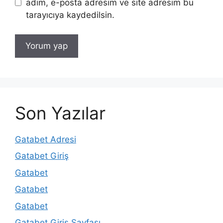
adım, e-posta adresim ve site adresim bu
tarayıcıya kaydedilsin.
Son Yazılar
Gatabet Adresi
Gatabet Giriş
Gatabet
Gatabet
Gatabet
Gatabet Giriş Sayfası