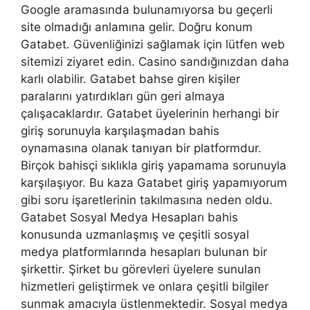
Google aramasında bulunamıyorsa bu geçerli
site olmadığı anlamına gelir. Doğru konum
Gatabet. Güvenliğinizi sağlamak için lütfen web
sitemizi ziyaret edin. Casino sandığınızdan daha
karlı olabilir. Gatabet bahse giren kişiler
paralarını yatırdıkları gün geri almaya
çalışacaklardır. Gatabet üyelerinin herhangi bir
giriş sorunuyla karşılaşmadan bahis
oynamasına olanak tanıyan bir platformdur.
Birçok bahisçi sıklıkla giriş yapamama sorunuyla
karşılaşıyor. Bu kaza Gatabet giriş yapamıyorum
gibi soru işaretlerinin takılmasına neden oldu.
Gatabet Sosyal Medya Hesapları bahis
konusunda uzmanlaşmış ve çeşitli sosyal
medya platformlarında hesapları bulunan bir
şirkettir. Şirket bu görevleri üyelere sunulan
hizmetleri geliştirmek ve onlara çeşitli bilgiler
sunmak amacıyla üstlenmektedir. Sosyal medya