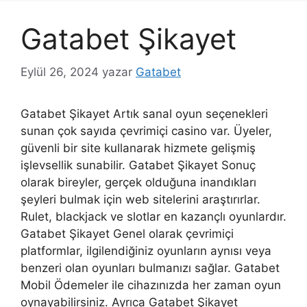
Gatabet Şikayet
Eylül 26, 2024
yazar
Gatabet
Gatabet Şikayet Artık sanal oyun seçenekleri
sunan çok sayıda çevrimiçi casino var. Üyeler,
güvenli bir site kullanarak hizmete gelişmiş
işlevsellik sunabilir. Gatabet Şikayet Sonuç
olarak bireyler, gerçek olduğuna inandıkları
şeyleri bulmak için web sitelerini araştırırlar.
Rulet, blackjack ve slotlar en kazançlı oyunlardır.
Gatabet Şikayet Genel olarak çevrimiçi
platformlar, ilgilendiğiniz oyunların aynısı veya
benzeri olan oyunları bulmanızı sağlar. Gatabet
Mobil Ödemeler ile cihazınızda her zaman oyun
oynayabilirsiniz. Ayrıca Gatabet Şikayet