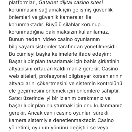
platformları,
Gatabet
dijital casino sitesi
korunmasını sağlamak için gelişmiş güvenlik
önlemleri ve güvenlik kameraları ile
korunmaktadır. Büyülü silahlar korunup
korunmadığına bakılmaksızın kullanılamaz.
Bunun nedeni video casino oyunlarının
bilgisayarlı sistemler tarafından yönetilmesidir.
Bu cümleyi başka kelimelerle ifade edeyim:
Başarılı bir plan tasarlamak için bahis şirketinin
altyapısını ortadan kaldırmanız gerekir. Casino
web siteleri, profesyonel bilgisayar korsanlarının
altyapılarını çökertmesini ve sistemin kontrolünü
ele geçirmesini önlemek için önlemlere sahiptir.
Satıcı üzerinde iyi bir izlenim bırakmanız ve
başarılı bir plan oluşturmak için onu kullanmanız
gerekir. Ancak canlı casino oyunları sürekli
kamera sistemiyle denetlenmektedir. Casino
yönetimi, oyunun yönünü değiştirirse veya