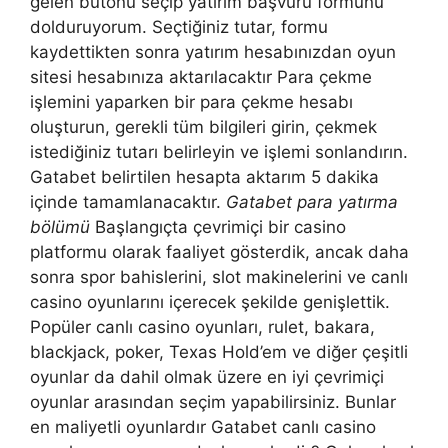
gelen butonu seçip yatırım başvuru formunu
dolduruyorum. Seçtiğiniz tutar, formu
kaydettikten sonra yatırım hesabınızdan oyun
sitesi hesabınıza aktarılacaktır Para çekme
işlemini yaparken bir para çekme hesabı
oluşturun, gerekli tüm bilgileri girin, çekmek
istediğiniz tutarı belirleyin ve işlemi sonlandırın.
Gatabet belirtilen hesapta aktarım 5 dakika
içinde tamamlanacaktır.
Gatabet para yatırma
bölümü
Başlangıçta çevrimiçi bir casino
platformu olarak faaliyet gösterdik, ancak daha
sonra spor bahislerini, slot makinelerini ve canlı
casino oyunlarını içerecek şekilde genişlettik.
Popüler canlı casino oyunları, rulet, bakara,
blackjack, poker, Texas Hold’em ve diğer çeşitli
oyunlar da dahil olmak üzere en iyi çevrimiçi
oyunlar arasından seçim yapabilirsiniz. Bunlar
en maliyetli oyunlardır Gatabet canlı casino