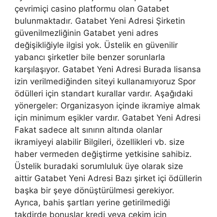
çevrimiçi casino platformu olan Gatabet
bulunmaktadır. Gatabet Yeni Adresi Şirketin
güvenilmezliğinin Gatabet yeni adres
değişikliğiyle ilgisi yok. Üstelik en güvenilir
yabancı şirketler bile benzer sorunlarla
karşılaşıyor. Gatabet Yeni Adresi Burada lisansa
izin verilmediğinden siteyi kullanamıyoruz Spor
ödülleri için standart kurallar vardır. Aşağıdaki
yönergeler: Organizasyon içinde ikramiye almak
için minimum eşikler vardır. Gatabet Yeni Adresi
Fakat sadece alt sınırın altında olanlar
ikramiyeyi alabilir Bilgileri, özellikleri vb. size
haber vermeden değiştirme yetkisine sahibiz.
Üstelik buradaki sorumluluk üye olarak size
aittir Gatabet Yeni Adresi Bazı şirket içi ödüllerin
başka bir şeye dönüştürülmesi gerekiyor.
Ayrıca, bahis şartları yerine getirilmediği
takdirde bonuslar kredi veya çekim için