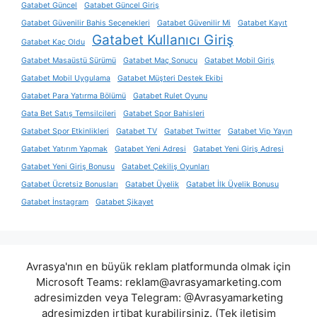
Gatabet Güncel
Gatabet Güncel Giriş
Gatabet Güvenilir Bahis Seçenekleri
Gatabet Güvenilir Mi
Gatabet Kayıt
Gatabet Kullanıcı Giriş
Gatabet Kaç Oldu
Gatabet Masaüstü Sürümü
Gatabet Maç Sonucu
Gatabet Mobil Giriş
Gatabet Mobil Uygulama
Gatabet Müşteri Destek Ekibi
Gatabet Para Yatırma Bölümü
Gatabet Rulet Oyunu
Gata Bet Satış Temsilcileri
Gatabet Spor Bahisleri
Gatabet Spor Etkinlikleri
Gatabet TV
Gatabet Twitter
Gatabet Vip Yayın
Gatabet Yatırım Yapmak
Gatabet Yeni Adresi
Gatabet Yeni Giriş Adresi
Gatabet Yeni Giriş Bonusu
Gatabet Çekiliş Oyunları
Gatabet Ücretsiz Bonusları
Gatabet Üyelik
Gatabet İlk Üyelik Bonusu
Gatabet İnstagram
Gatabet Şikayet
Avrasya'nın en büyük reklam platformunda olmak için
Microsoft Teams:
reklam@avrasyamarketing.com
adresimizden veya Telegram: @Avrasyamarketing
adresimizden irtibat kurabilirsiniz. (Tek iletişim