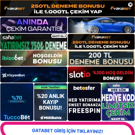
×
GATABET GİRİŞ İÇİN TIKLAYINIZ!