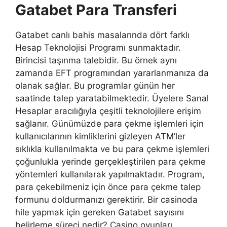
Gatabet Para Transferi
Gatabet canlı bahis masalarında dört farklı
Hesap Teknolojisi Programı sunmaktadır.
Birincisi taşınma talebidir. Bu örnek aynı
zamanda EFT programından yararlanmanıza da
olanak sağlar. Bu programlar günün her
saatinde talep yaratabilmektedir. Üyelere Sanal
Hesaplar aracılığıyla çeşitli teknolojilere erişim
sağlanır. Günümüzde para çekme işlemleri için
kullanıcılarının kimliklerini gizleyen ATM’ler
sıklıkla kullanılmakta ve bu para çekme işlemleri
çoğunlukla yerinde gerçekleştirilen para çekme
yöntemleri kullanılarak yapılmaktadır. Program,
para çekebilmeniz için önce para çekme talep
formunu doldurmanızı gerektirir. Bir casinoda
hile yapmak için gereken Gatabet sayısını
belirleme süreci nedir? Casino oyunları