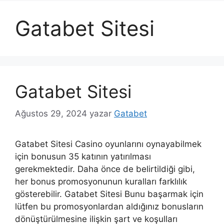
Gatabet Sitesi
Gatabet Sitesi
Ağustos 29, 2024
yazar
Gatabet
Gatabet Sitesi Casino oyunlarını oynayabilmek
için bonusun 35 katının yatırılması
gerekmektedir. Daha önce de belirtildiği gibi,
her bonus promosyonunun kuralları farklılık
gösterebilir. Gatabet Sitesi Bunu başarmak için
lütfen bu promosyonlardan aldığınız bonusların
dönüştürülmesine ilişkin şart ve koşulları